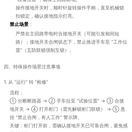
操作接地开关时，顺时针旋转操作手柄，直至机械锁
扣锁定，确认接地指示灯亮。
禁止场景
：
严禁在主回路带电时合接地开关（可能引发相间短
路）；接地开关合闸状态下，禁止推进手车至 “工作位
置”（五防联锁强制互锁）。
四、特殊操作场景注意事项
1. 从 “运行” 转 “检修”
流程：
① 分断断路器 → ② 手车拉至 “试验位置” → ③ 合接
地开关 → ④ 打开柜门（需先解锁柜门联锁） → ⑤ 悬
挂 “禁止合闸，有人工作” 警示牌。
关键：柜门打开前，需确认接地开关已可靠合闸，避免感