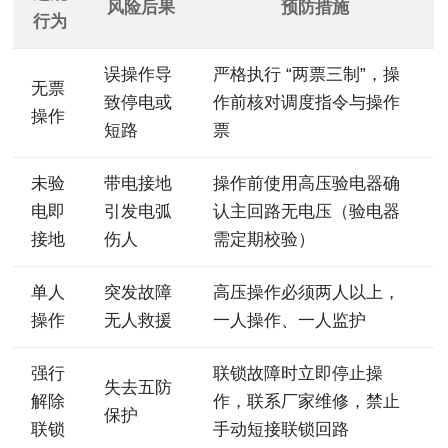
风险后果
预防措施
行为
误操作导
严格执行 “两票三制”，操
无票
致停电或
作前核对调度指令与操作
操作
短路
票
未验
带电接地
操作前使用高压验电器确
电即
引发电弧
认主回路无电压（验电器
接地
伤人
需定期校验）
单人
突发故障
高压操作必须两人以上，
操作
无人救援
一人操作、一人监护
强行
联锁故障时立即停止操
失去五防
解除
作，联系厂家维修，禁止
保护
联锁
手动短接联锁回路